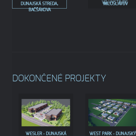
VO VÝSTAVBE
DUNAJSKÁ STREDA,
MILOSLAVOV
BAČŠÁKOVA
DOKONČENÉ PROJEKTY
WESLER - DUNAJSKÁ
WEST PARK - DUNAJSKÝ